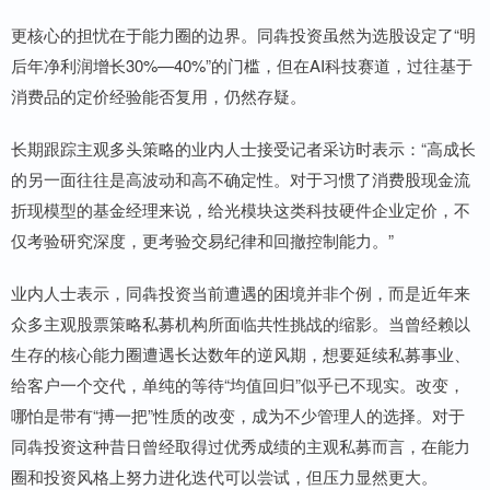
更核心的担忧在于能力圈的边界。同犇投资虽然为选股设定了“明
后年净利润增长30%—40%”的门槛，但在AI科技赛道，过往基于
消费品的定价经验能否复用，仍然存疑。
长期跟踪主观多头策略的业内人士接受记者采访时表示：“高成长
的另一面往往是高波动和高不确定性。对于习惯了消费股现金流
折现模型的基金经理来说，给光模块这类科技硬件企业定价，不
仅考验研究深度，更考验交易纪律和回撤控制能力。”
业内人士表示，同犇投资当前遭遇的困境并非个例，而是近年来
众多主观股票策略私募机构所面临共性挑战的缩影。当曾经赖以
生存的核心能力圈遭遇长达数年的逆风期，想要延续私募事业、
给客户一个交代，单纯的等待“均值回归”似乎已不现实。改变，
哪怕是带有“搏一把”性质的改变，成为不少管理人的选择。对于
同犇投资这种昔日曾经取得过优秀成绩的主观私募而言，在能力
圈和投资风格上努力进化迭代可以尝试，但压力显然更大。