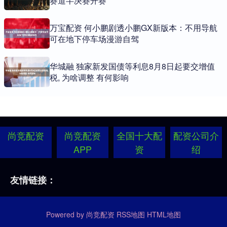
赛道半决赛开赛
万宝配资 何小鹏剧透小鹏GX新版本：不用导航
可在地下停车场漫游自驾
华城融 独家新发国债等利息8月8日起要交增值
税, 为啥调整 有何影响
尚竞配资
尚竞配资
全国十大配
配资公司介
APP
资
绍
友情链接：
Powered by
尚竞配资
RSS地图
HTML地图