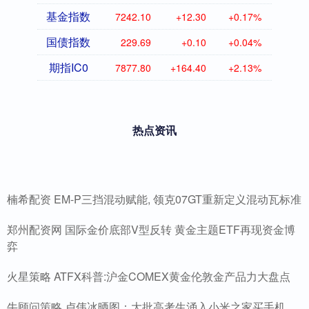
基金指数
7242.10
+12.30
+0.17%
国债指数
229.69
+0.10
+0.04%
期指IC0
7877.80
+164.40
+2.13%
热点资讯
楠希配资 EM-P三挡混动赋能, 领克07GT重新定义混动瓦标准
郑州配资网 国际金价底部V型反转 黄金主题ETF再现资金博
弈
火星策略 ATFX科普:沪金COMEX黄金伦敦金产品力大盘点
牛顾问策略 卢伟冰晒图：大批高考生涌入小米之家买手机