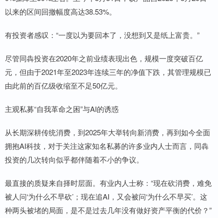
以来的区间回撤幅度高达38.53%。
有投资者感叹：“一度以为要回本了，没想到又是纸上富贵。”
尽管同犇投资在2020年之前业绩表现出色，规模一度突破百亿
元，但由于2021年至2023年连续三年的净值下跌，其管理规模已
由此前的百亿级收缩至不足50亿元。
主观私募“自我革命之困”与AI的诱惑
从长期深耕传统消费，到2025年大举转向新消费，再到如今全面
拥抱AI科技，对于关注这家知名私募的许多业内人士而言，同犇
投资的几次转向似乎都伴随着不小的争议。
最直接的质疑来自择时层面。有业内人士称：“现在砍消费，难免
被人问‘为什么不早砍’；现在追AI，又会被问‘为什么不早买’。这
种两头被堵的局面，是不是过去几年没有做好资产平衡的代价？”