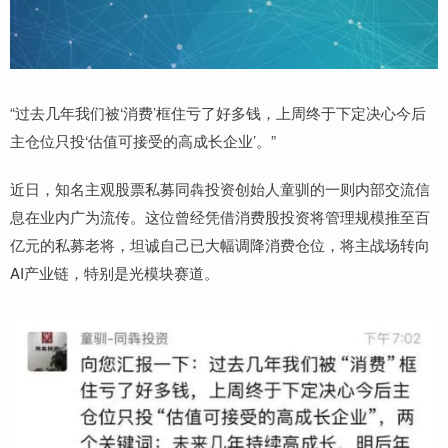
“过去几年我们被‘消费’框住亏了好多钱，上周终于下定决心今后
主仓位只投‘估值可接受的高成长企业’。”
近日，知名主观股票私募同犇投资创始人童驯的一则内部交流信
息在业内广为流传。这位曾经凭借消费股投资将管理规模推至百
亿元的私募老将，坦诚自己已大幅调降消费仓位，将主战场转向
AI产业链，特别是光模块赛道。