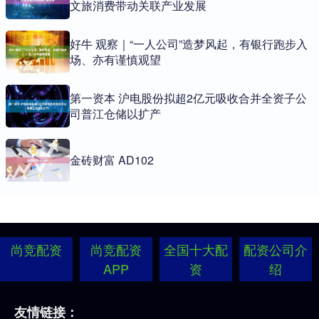
文旅消费带动关联产业发展
好牛 观察｜“一人公司”造梦风起，有银行跑步入
场、亦有谨慎观望
第一资本 沪电股份拟超2亿元吸收合并全资子公
司普江仓储以扩产
金砖财富 AD102
尚竞配资
尚竞配资
全国十大配
配资公司介
APP
资
绍
友情链接：