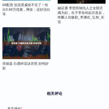
68配资 别克君威坐不住了！给
融证通 李世民纳仇人之女阴月
出5.89万优惠，网友：还好没白
娥为妃，生子李佑却起兵造反，
等
终酿人伦惨剧_李渊在_弘智_长
安
倍操盘 白鹿碎花泳衣照 好纯好
欲
相关评论
本文评分
*