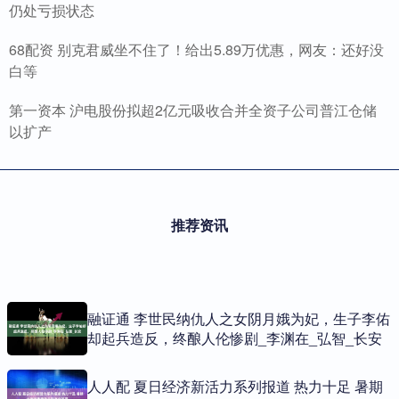
仍处亏损状态
68配资 别克君威坐不住了！给出5.89万优惠，网友：还好没
白等
第一资本 沪电股份拟超2亿元吸收合并全资子公司普江仓储
以扩产
推荐资讯
融证通 李世民纳仇人之女阴月娥为妃，生子李佑
却起兵造反，终酿人伦惨剧_李渊在_弘智_长安
人人配 夏日经济新活力系列报道 热力十足 暑期