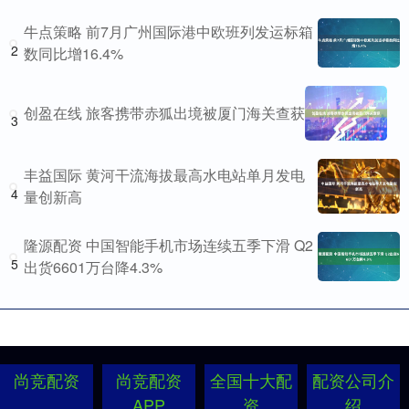
牛点策略 前7月广州国际港中欧班列发运标箱
2
数同比增16.4%
创盈在线 旅客携带赤狐出境被厦门海关查获
3
丰益国际 黄河干流海拔最高水电站单月发电
4
量创新高
隆源配资 中国智能手机市场连续五季下滑 Q2
5
出货6601万台降4.3%
尚竞配资
尚竞配资
全国十大配
配资公司介
APP
资
绍