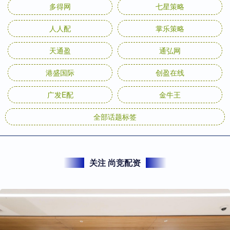
多得网
七星策略
人人配
掌乐策略
天通盈
通弘网
港盛国际
创盈在线
广发E配
金牛王
全部话题标签
关注 尚竞配资