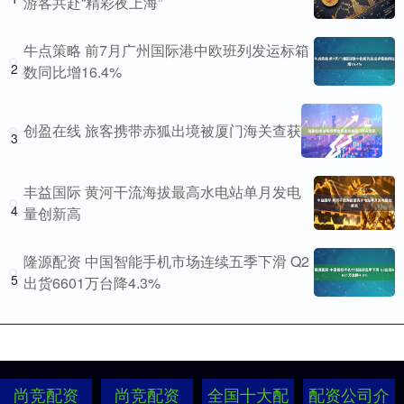
游客共赴“精彩夜上海”
牛点策略 前7月广州国际港中欧班列发运标箱
2
数同比增16.4%
创盈在线 旅客携带赤狐出境被厦门海关查获
3
丰益国际 黄河干流海拔最高水电站单月发电
4
量创新高
隆源配资 中国智能手机市场连续五季下滑 Q2
5
出货6601万台降4.3%
尚竞配资
尚竞配资
全国十大配
配资公司介