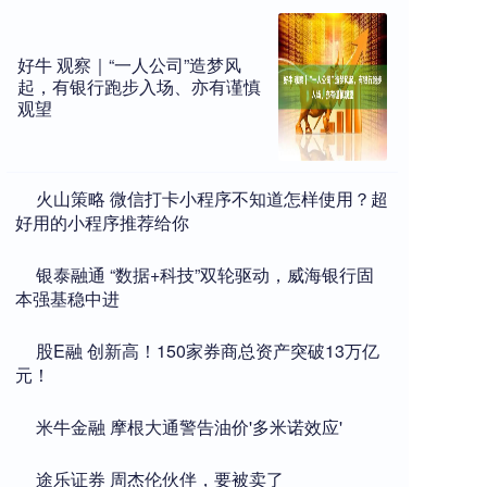
好牛 观察｜“一人公司”造梦风
起，有银行跑步入场、亦有谨慎
观望
​火山策略 微信打卡小程序不知道怎样使用？超
好用的小程序推荐给你
​银泰融通 “数据+科技”双轮驱动，威海银行固
本强基稳中进
​股E融 创新高！150家券商总资产突破13万亿
元！
​米牛金融 摩根大通警告油价'多米诺效应'
​途乐证券 周杰伦伙伴，要被卖了