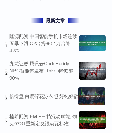
最新文章
隆源配资 中国智能手机市场连续
五季下滑 Q2出货6601万台降
1
4.3%
九龙证券 腾讯云CodeBuddy
NPC智能体发布: Token降幅超
2
90%
倍操盘 白鹿碎花泳衣照 好纯好欲
3
楠希配资 EM-P三挡混动赋能, 领
4
克07GT重新定义混动瓦标准