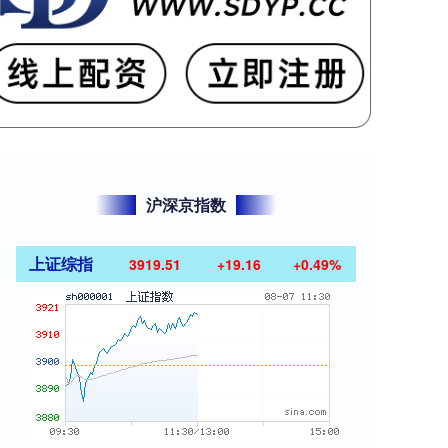
沪深京指数
上证综指
3919.51
+19.16
+0.49%