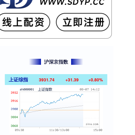
沪深京指数
上证综指
3931.74
+31.39
+0.80%