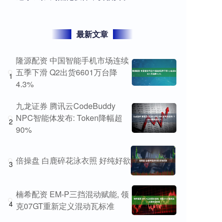
最新文章
隆源配资 中国智能手机市场连续
五季下滑 Q2出货6601万台降
1
4.3%
九龙证券 腾讯云CodeBuddy
NPC智能体发布: Token降幅超
2
90%
倍操盘 白鹿碎花泳衣照 好纯好欲
3
楠希配资 EM-P三挡混动赋能, 领
4
克07GT重新定义混动瓦标准