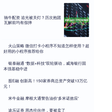
驰牛配资 追光被关灯？历次抱团
瓦解前均有假摔
​火山策略 微信打卡小程序不知道怎样使用？超
好用的小程序推荐给你
​银泰融通 “数据+科技”双轮驱动，威海银行固
本强基稳中进
​股E融 创新高！150家券商总资产突破13万亿
元！
​米牛金融 摩根大通警告油价'多米诺效应'
​途乐证券 周杰伦伙伴，要被卖了